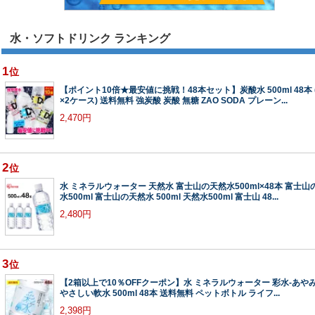
水・ソフトドリンク ランキング
1
位
【ポイント10倍★最安値に挑戦！48本セット】炭酸水 500ml 48本 
×2ケース) 送料無料 強炭酸 炭酸 無糖 ZAO SODA プレーン...
2,470円
2
位
水 ミネラルウォーター 天然水 富士山の天然水500ml×48本 富士山
水500ml 富士山の天然水 500ml 天然水500ml 富士山 48...
2,480円
3
位
【2箱以上で10％OFFクーポン】水 ミネラルウォーター 彩水-あやみ
やさしい軟水 500ml 48本 送料無料 ペットボトル ライフ...
2,398円