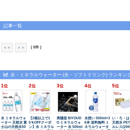
記事一覧
( 0件 )
＜＜
＞＞
水・ミネラルウォーター (水・ソフトドリンク) ランキン
1
2
3
4
5
位
位
位
位
位
水 ミネラルウォ
【2箱以上で1
美陽堂 BIYOUD
水想い 500ml×3
い・ろ・は
ーター 天然水 富
0％OFFクーポ
O ミネラルウォ
6本 送料無料 ミ
天然水 PE
士山の天然水50
ン】水 ミネラル
ーター 水 500ml
ネラルウォータ
ルレス(200