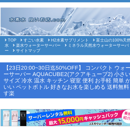
TOP
すごい水素
H2水素サプリメント
富士山の100%天
水
楽水ウォーターサーバー
ミネラル天然水ウォーターサーバ
ー
サイトマップ
【23日20:00~30日迄50%OFF】 コンパクト ウォ
ーサーバー AQUACUBE2(アクアキューブ2) 小さい
サイズ 冷水 温水 キッチン 寝室 便利 お手軽 簡単 
いい ペットボトル 好きなお水を楽しめる 送料無料
す楽