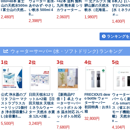
0ml×48本 富士
ウォーター 彩水-
×42本 送料 無料
ー 北アルプス 飛
8本入)【
山の天然水500m
あやみず- やさし
九州 熊本産 シリ
騨山脈の天然水
す(I LOHA
l 富士山の天然...
い軟水 500ml 4
カウォーター ...
軟水（北海道...
[水 ミネラ
8...
ォ...
2,480円
2,060円
1,980円
2,398円
1,400円
ランキングを
ウォーターサーバー (水・ソフトドリンク) ランキング
1
2
3
4
5
位
位
位
位
位
公式 浄水器のブ
日田天領水12リ
【新商品P7
FRECIOUS dew
ウォーター
o bottle ウォー
リタ フロー マク
ットル×2箱 【日
倍！】卓上 ウォ
バー らく
ターサーバー
ストラプラスカ
田天領水 天領水
ーターサーバー
イル smar
初回特典：お水1
ートリッジ1個付
ミネラルウォー
ペットボトル 冷
ス（省エネ
箱
き 浄水部容量5.2
ター 天然水 水素
水 温水対応 2Lペ
モード機能
L (全容量8....
水 12L×2箱 ...
ットボトル対応
載） 天然水 
32,800円
...
x ...
5,500円
3,240円
7,680円
4,104円