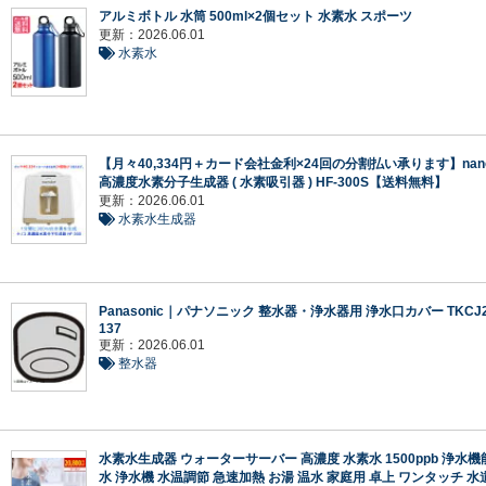
アルミボトル 水筒 500ml×2個セット 水素水 スポーツ
更新：2026.06.01
水素水
【月々40,334円＋カード会社金利×24回の分割払い承ります】nan
高濃度水素分子生成器 ( 水素吸引器 ) HF-300S【送料無料】
更新：2026.06.01
水素水生成器
Panasonic｜パナソニック 整水器・浄水器用 浄水口カバー TKCJ2
137
更新：2026.06.01
整水器
水素水生成器 ウォーターサーバー 高濃度 水素水 1500ppb 浄水機能
水 浄水機 水温調節 急速加熱 お湯 温水 家庭用 卓上 ワンタッチ 水