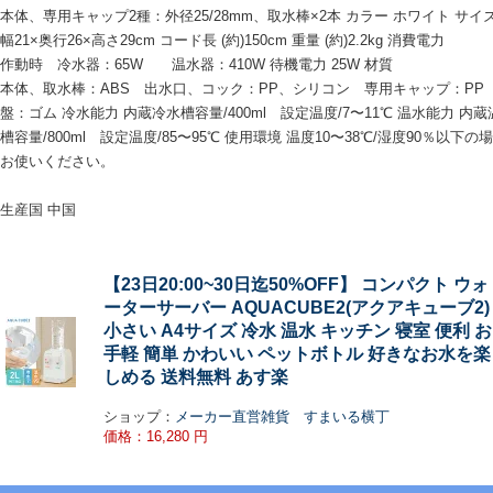
本体、専用キャップ2種：外径25/28mm、取水棒×2本 カラー ホワイト サイズ 
幅21×奥行26×高さ29cm コード長 (約)150cm 重量 (約)2.2kg 消費電力
作動時 冷水器：65W 温水器：410W 待機電力 25W 材質
本体、取水棒：ABS 出水口、コック：PP、シリコン 専用キャップ：PP
盤：ゴム 冷水能力 内蔵冷水槽容量/400ml 設定温度/7〜11℃ 温水能力 内蔵
槽容量/800ml 設定温度/85〜95℃ 使用環境 温度10〜38℃/湿度90％以下の
お使いください。
生産国 中国
【23日20:00~30日迄50%OFF】 コンパクト ウォ
ーターサーバー AQUACUBE2(アクアキューブ2)
小さい A4サイズ 冷水 温水 キッチン 寝室 便利 お
手軽 簡単 かわいい ペットボトル 好きなお水を楽
しめる 送料無料 あす楽
ショップ：
メーカー直営雑貨 すまいる横丁
価格：16,280 円