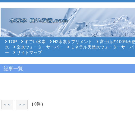
TOP
すごい水素
H2水素サプリメント
富士山の100%天
水
楽水ウォーターサーバー
ミネラル天然水ウォーターサーバ
ー
サイトマップ
記事一覧
( 0件 )
＜＜
＞＞