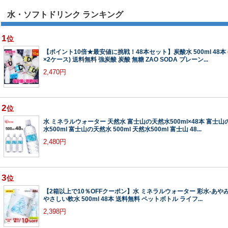
水・ソフトドリンク ランキング
1
位
【ポイント10倍★最安値に挑戦！48本セット】炭酸水 500ml 48本 
×2ケース) 送料無料 強炭酸 炭酸 無糖 ZAO SODA プレーン...
2,470円
2
位
水 ミネラルウォーター 天然水 富士山の天然水500ml×48本 富士山
水500ml 富士山の天然水 500ml 天然水500ml 富士山 48...
2,480円
3
位
【2箱以上で10％OFFクーポン】水 ミネラルウォーター 彩水-あやみ
やさしい軟水 500ml 48本 送料無料 ペットボトル ライフ...
2,398円