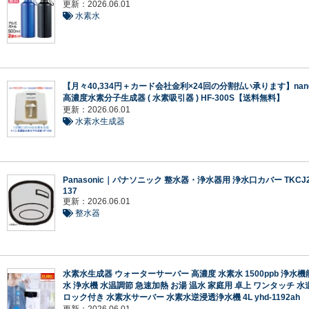
更新：2026.06.01
水素水
【月々40,334円＋カード会社金利×24回の分割払い承ります】nan
高濃度水素分子生成器 ( 水素吸引器 ) HF-300S【送料無料】
更新：2026.06.01
水素水生成器
Panasonic｜パナソニック 整水器・浄水器用 浄水口カバー TKCJ2
137
更新：2026.06.01
整水器
水素水生成器 ウォーターサーバー 高濃度 水素水 1500ppb 浄水機能
水 浄水機 水温調節 急速加熱 お湯 温水 家庭用 卓上 ワンタッチ 水
ロック付き 水素水サーバー 水素水逆浸透浄水機 4L yhd-1192ah