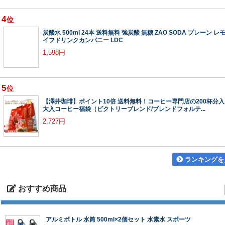
4
位
炭酸水 500ml 24本 送料無料 強炭酸 無糖 ZAO SODA プレーン レ
イフドリンクカンパニー LDC
1,598円
5
位
【澤井珈琲】ポイント10倍 送料無料！コーヒー専門店の200杯分
大入コーヒー福袋（ビクトリーブレンド/ブレンドフォルテ...
2,727円
ランキングを
おすすめ商品
アルミボトル 水筒 500ml×2個セット 水素水 スポーツ