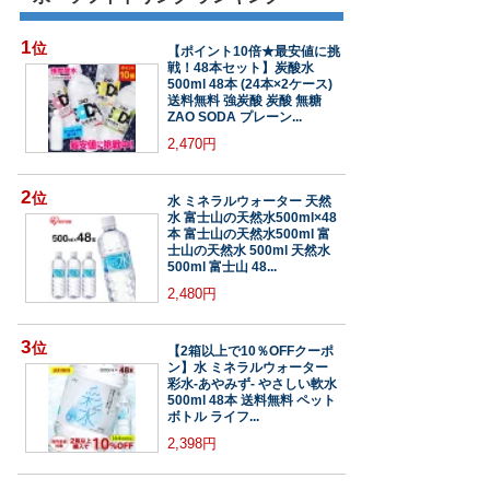
1
位
【ポイント10倍★最安値に挑
戦！48本セット】炭酸水
500ml 48本 (24本×2ケース)
送料無料 強炭酸 炭酸 無糖
ZAO SODA プレーン...
2,470円
2
位
水 ミネラルウォーター 天然
水 富士山の天然水500ml×48
本 富士山の天然水500ml 富
士山の天然水 500ml 天然水
500ml 富士山 48...
2,480円
3
位
【2箱以上で10％OFFクーポ
ン】水 ミネラルウォーター
彩水-あやみず- やさしい軟水
500ml 48本 送料無料 ペット
ボトル ライフ...
2,398円