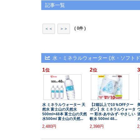
記事一覧
( 0件 )
＜＜
＞＞
水・ミネラルウォーター (水・ソフトド
1
2
3
位
位
水 ミネラルウォーター 天
【2箱以上で10％OFFクー
然水 富士山の天然水
ポン】水 ミネラルウォータ
ウ
500ml×48本 富士山の天然
ー 彩水-あやみず- やさしい
水500ml 富士山の天然...
軟水 500ml 48...
カ
2,480円
2,398円
2