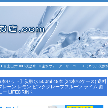
富士山の100%天然水
楽水ウォーターサーバー
ミネラル天然
ット】炭酸水 500ml 48本 (24本×2ケース) 送料
DA プレーン レモン ピンクグレープフルーツ ライム 割
LIFEDRINK