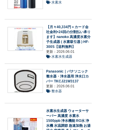
水素水
【月々40,334円＋カード会
社金利×24回の分割払い承り
ます】nanoko 高濃度水素分
子生成器 ( 水素吸引器 ) HF-
300S【送料無料】
更新：2026.06.01
水素水生成器
Panasonic｜パナソニック
整水器・浄水器用 浄水口カ
バー TKCJ21W3137
更新：2026.06.01
整水器
水素水生成器 ウォーターサ
ーバー 高濃度 水素水
1500ppb 浄水機能 RO水 浄
水機 水温調節 急速加熱 お湯