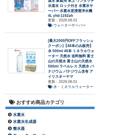
温水 家庭用 卓上 ワンタッチ
水道水 ロック付き 水素水サ
ーバー 水素水逆浸透浄水機
4L yhd-1192ah
更新：2026.06.01
ウォーターサーバー
[最大2000円OFFフラッシュ
クーポン]【48本のみ販売】
水 500ml 48本 ミネラルウォ
ーター 天然水 送料無料 富士
山の天然水 富士山の天然水
500ml ラベルレス 天然水 バ
ナジウム バナジウム含有 ア
イリスオーヤマ
更新：2026.06.01
水・ミネラルウォーター
おすすめ商品カテゴリ
水素水
水素水生成器
整水器