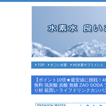
TOP
すごい水素
H2水素サプリメント
【ポイント10倍★最安値に挑戦！48本セ
無料 強炭酸 炭酸 無糖 ZAO SO
り材 箱買い ライフドリンクカンパニー 