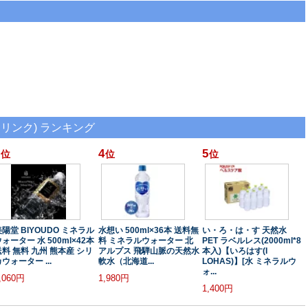
リンク) ランキング
4
5
位
位
位
美陽堂 BIYOUDO ミネラル
水想い 500ml×36本 送料無
い・ろ・は・す 天然水
ォーター 水 500ml×42本
料 ミネラルウォーター 北
PET ラベルレス(2000ml*8
送料 無料 九州 熊本産 シリ
アルプス 飛騨山脈の天然水
本入)【いろはす(I
ウォーター ...
軟水（北海道...
LOHAS)】[水 ミネラルウ
ォ...
,060円
1,980円
1,400円