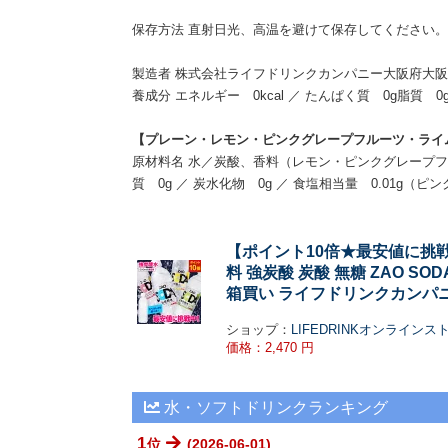
保存方法 直射日光、高温を避けて保存してください。
製造者 株式会社ライフドリンクカンパニー大阪府大阪市
養成分 エネルギー 0kcal ／ たんぱく質 0g脂質 0g
【プレーン・レモン・ピンクグレープフルーツ・ライ
原材料名 水／炭酸、香料（レモン・ピンクグレープフルー
質 0g ／ 炭水化物 0g ／ 食塩相当量 0.01g（
【ポイント10倍★最安値に挑戦！4
料 強炭酸 炭酸 無糖 ZAO S
箱買い ライフドリンクカンパニー 
ショップ：
LIFEDRINKオンラインス
価格：2,470 円
水・ソフトドリンクランキング
1
位
(2026-06-01)