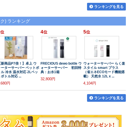
ランキングを見る
ク) ランキング
4
5
位
位
位
【新商品P7倍！】卓上 ウ
FRECIOUS dewo bottle ウ
ウォーターサーバー らく楽
ォーターサーバー ペットボ
ォーターサーバー 初回特
スタイル smart プラス
トル 冷水 温水対応 2Lペッ
典：お水1箱
（省エネECOモード機能搭
ボトル対応 ...
載） 天然水 12L x ...
32,800円
,680円
4,104円
ランキングを見る