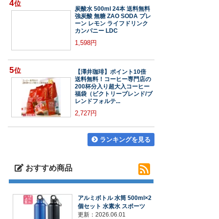
4
位
炭酸水 500ml 24本 送料無料
強炭酸 無糖 ZAO SODA プレ
ーン レモン ライフドリンク
カンパニー LDC
1,598円
5
位
【澤井珈琲】ポイント10倍
送料無料！コーヒー専門店の
200杯分入り超大入コーヒー
福袋（ビクトリーブレンド/ブ
レンドフォルテ...
2,727円
ランキングを見る
おすすめ商品
アルミボトル 水筒 500ml×2
個セット 水素水 スポーツ
更新：2026.06.01