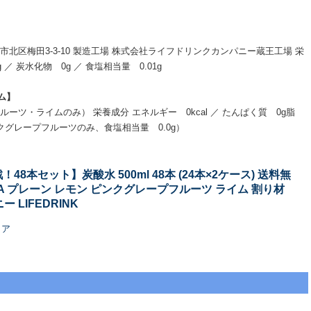
北区梅田3-3-10 製造工場 株式会社ライフドリンクカンパニー蔵王工場 栄
 ／ 炭水化物 0g ／ 食塩相当量 0.01g
ム】
ツ・ライムのみ） 栄養成分 エネルギー 0kcal ／ たんぱく質 0g脂
ピンクグレープフルーツのみ、食塩相当量 0.0g）
8本セット】炭酸水 500ml 48本 (24本×2ケース) 送料無
ODA プレーン レモン ピンクグレープフルーツ ライム 割り材
LIFEDRINK
トア