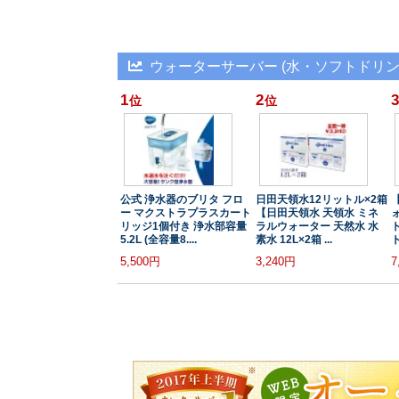
ウォーターサーバー (水・ソフトドリン
1
2
3
位
位
公式 浄水器のブリタ フロ
日田天領水12リットル×2箱
ー マクストラプラスカート
【日田天領水 天領水 ミネ
リッジ1個付き 浄水部容量
ラルウォーター 天然水 水
5.2L (全容量8....
素水 12L×2箱 ...
ト
5,500円
3,240円
7